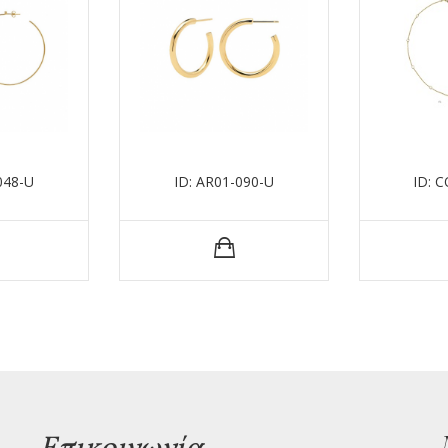
048-U
ID: AR01-090-U
ID: 
Επικοινωνία