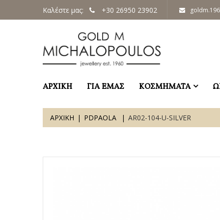
Καλέστε μας:
+30 26950 23902
goldm.19
ΑΡΧΙΚΗ
ΓΙΑ ΕΜΑΣ
ΚΟΣΜΗΜΑΤΑ
Ω
ΑΡΧΙΚΗ
PDPAOLA
AR02-104-U-SILVER