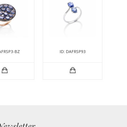
DAFRSP3-BZ
ID: DAFRSP93
ID:
Newsletter