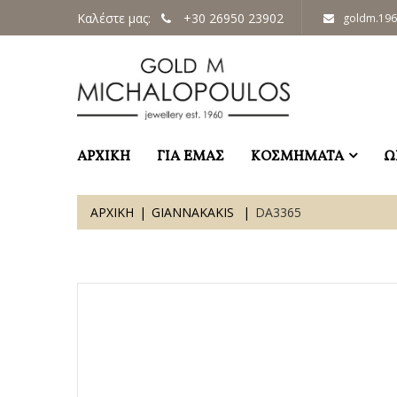
Καλέστε μας:
+30 26950 23902
goldm.19
ΑΡΧΙΚΗ
ΓΙΑ ΕΜΑΣ
ΚΟΣΜΗΜΑΤΑ
Ω
ΑΡΧΙΚΗ
GIANNAKAKIS
DA3365