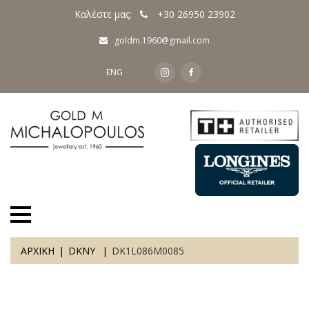
Καλέστε μας:
+30 26950 23902
goldm.1960@gmail.com
ENG
ΑΡΧΙΚΗ
DKNY
DK1L086M0085