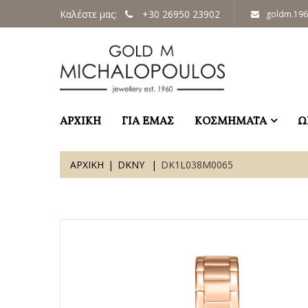
Καλέστε μας:
+30 26950 23902
goldm.19
ΑΡΧΙΚΗ
ΓΙΑ ΕΜΑΣ
ΚΟΣΜΗΜΑΤΑ
Ω
ΑΡΧΙΚΗ
DKNY
DK1L038M0065