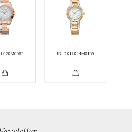
K1L020M0085
ID: DK1L024M0155
I
Newsletter