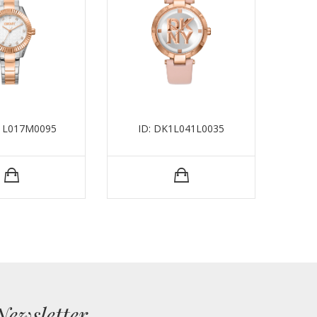
K1L017M0095
ID: DK1L041L0035
I
Newsletter