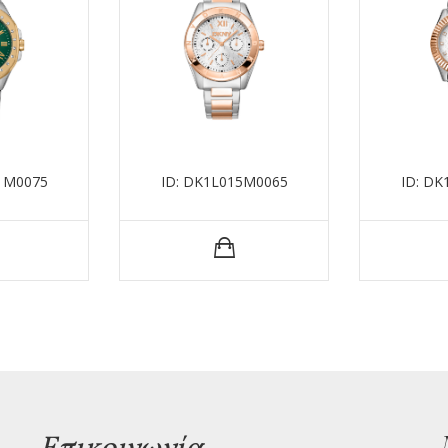
1M0075
ID: DK1L015M0065
ID: D
Επικοινωνία