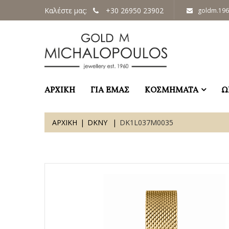
Καλέστε μας:
+30 26950 23902
goldm.19
ΑΡΧΙΚΗ
ΓΙΑ ΕΜΑΣ
ΚΟΣΜΗΜΑΤΑ
Ω
ΑΡΧΙΚΗ
DKNY
DK1L037M0035