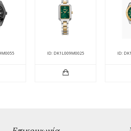
69M0055
ID: DK1L009M0025
ID: D
Επικοινωνία