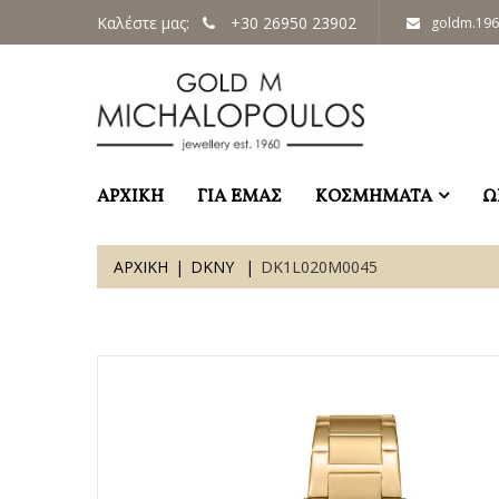
Καλέστε μας:
+30 26950 23902
goldm.19
ΑΡΧΙΚΗ
ΓΙΑ ΕΜΑΣ
ΚΟΣΜΗΜΑΤΑ
Ω
ΑΡΧΙΚΗ
DKNY
DK1L020M0045