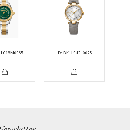
K1L018M0065
ID: DK1L042L0025
I
Newsletter