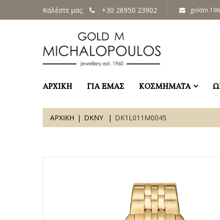
Καλέστε μας:
+30 26950 23902
goldm.19
ΑΡΧΙΚΗ
ΓΙΑ ΕΜΑΣ
ΚΟΣΜΗΜΑΤΑ
Ω
ΑΡΧΙΚΗ
DKNY
DK1L011M0045