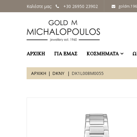
Καλέστε μας:
+30 26950 23902
goldm.19
ΑΡΧΙΚΗ
ΓΙΑ ΕΜΑΣ
ΚΟΣΜΗΜΑΤΑ
Ω
ΑΡΧΙΚΗ
DKNY
DK1L008M0055