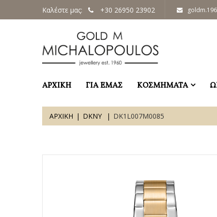
Καλέστε μας:
+30 26950 23902
goldm.19
ΑΡΧΙΚΗ
ΓΙΑ ΕΜΑΣ
ΚΟΣΜΗΜΑΤΑ
Ω
ΑΡΧΙΚΗ
DKNY
DK1L007M0085