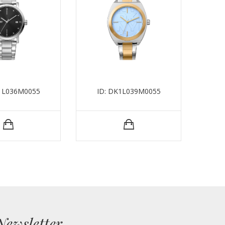
K1L036M0055
ID: DK1L039M0055
I
Newsletter