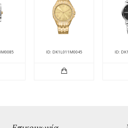
8M0085
ID: DK1L011M0045
ID: D
Επικοινωνία